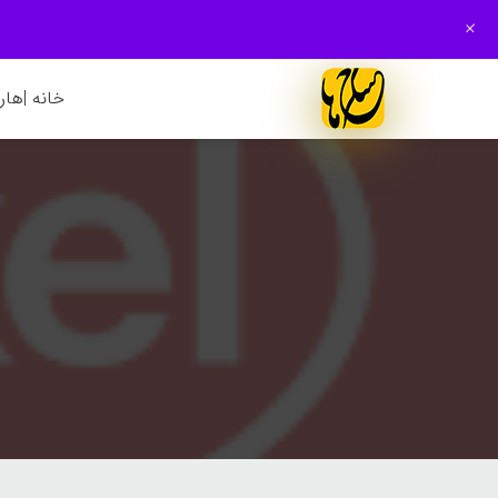
+
خانه |
هارم