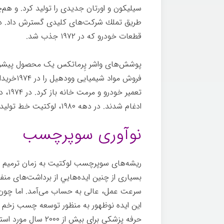
سیلیکون و اورتان جدیدی را تولید كرد. و هم
طریق تملك شرکت‌های كلیدی گسترش داد. در 
قطعات خودرو که در ۱۹۷۲ جذب شد.
هنکل
پوشش‌های واشر پِرماتكس یک محصول پيشرو د
فروش موا
تعمی
ادغام شدند. در دهه ۱۹۸۰، لوكتيت خط توليد چسب‌هاي ميكروآناروبيك را معرفی کرد.
نوآوری سوپرچسب
بسیاری از چنین ایده‌هایي از برداشت‌های م
سرعت عمل، عالی به حساب می‌آمد. اما چون ب
این ایده نوظهور به منظور توسعه چسب زخم ب
حرفه‌ پزشکی برای بیش