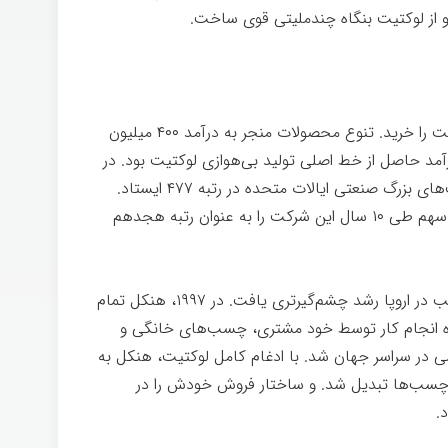
و از لوكتيت بنگاه چندملیتی قوی ساخت.
در ۱۹۸۵، هنکل ۲۵ درصد از سهام بنگاه لوكتیت را خريد. تنوع محصولات منجر به درآمد ۴۰۰ ميليون
تنها ۲۵ درصد از اين درآمد حاصل از خط اصلی تولید بی‌هوازی لوكتیت بود. در
۱۹۹۱، لوكتیت در فهرست فورچون ۵۰۰ شرکت‌های بزرگ صنعتی ایالات متحده در رتبه ۴۷۷ ايستاد.
درآمد سالانه با نرخ رشد ۲۲/۴ درصدی در هر سهم طی ۱۰ سال اين شرکت را به عنوان رتبه هجدهم
در اواخر ۱۹۹۶، اهمیت فعالیت درزگیری و چسب در اروپا رشد چشم‌گيرتری يافت. در ۱۹۹۷، هنکل تمام
مده انجام كار توسط خود مشتری، چسب‌های خانگی و
 در سراسر جهان شد. با ادغام كامل لوكتیت، هنکل به
 چسب‌ها تبدیل شد. و ساختار فروش خودش را در
د.
هنکل