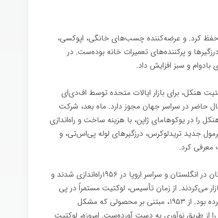
 را حفظ كرد. و عرضه‌کننده‌ چسب‌های خانگی، اپوکسی،
رها و پرکننده‌های تعمیرات خانه بوده‌ست. در
 بادوام و سبز افزایش داد.
هنکل
فتی لوكتیت هنکل، برای بازار ایالات متحده توسط اف‌دی‌ای
ل حاضر در سراسر جهان مجوز دارد. ماه بعد، شركت
کل را در یوکوهامای ژاپن، با هزینه ساخت و راه‌اندازی
 افتتاح كرد. در ۲۰۰۳، هنکل فرمول جدید تريدلوكرس، درزگيرهای لوله پی‌اس‌تی، و
 معرفی کرد.
هنکل
لوكتیت از ابتدا شرکت جهانی بود. توزیع‌کنندگان در انگلستان و سراسر اروپا در ۱۹۵۶راه‌اندازی شدند و
ار می‌كردند. از زمان تأسیس، لوكتیت مستمراً در پی
کشف بازارهایی بود که کسی آنها را كشف نکرده بود. از ۱۹۵۳، مبتنی بر محصولی كه مشکل
ا از طریق نوآوری به دست آورده‌ست. امروزه، لوکتیت