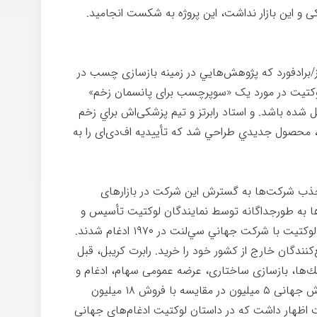
و این بازار نداشت، اين پروژه به شکست انجاميد.
نشگاه لیدز/برادفورد که پژوهش‌هايي در زمينه بازسازی چسب در
 لوكتيت در مورد یک «سوپرچسب برای پانسمان زخم»
ل شده باشد. و استاد رابرتز و تیم پزشکی‌اش براي زخم
وست راضی شوند، توسعه داده شد. در ۲۰۰۲، محصول جدیدي طراحي شد كه تأييديه اف‌دی‌ای را به
ذب شرکت‌ها به گسترش اين شرکت در بازارهای
ها به طورجداگانه توسط نمایندگان لوكتیت تأسیس و
در نهایت، توسط لوكتیت خریداری می‌شدند. لوكتیت با شركت جهاني سي‌لنت در ۱۹۷۰ ادغام شدند.
۱۹۷۰ بسیاری از توزیع‌کنندگان خارج از کشور خود را خريد. رابرت كريبل، قبل
ت را از طریق تملك‌ها، بازسازی ساختاری، عرضه عمومی سهام، ادغام و
گسترش جهانی هدايت كرد. در آن زمان، فروش جهانی ۵ میلیون در مقایسه با فروش ۱۸ ميليون
ت اظهار داشت که در داستان لوكتيت ادغام‌های جهانی