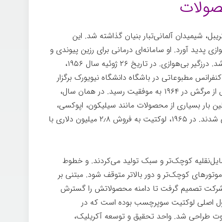
صولات
ر ۱۹۵۳ توسط ورنون كريبل، شیمیدان آلمانی‌تبار بنیان گذاشته شد. این
ی پدید آورد. او سامانه‌ای درمانی برای رزین پيوندی و
منحصر‌به‌فرد طراحی كرد که بدون هوا سفت شد. درزگیر بی‌هوازی. در تاریخ ۲۶ ژوئیه سال ۱۹۵۶،
فرانس مطبوعاتی در باشگاه دانشگاه نیویورک برگزار
كرد. پروفسور كريبل توسط پسرش، رابرت، پس از مرگش در ۱۹۶۴ به موفقيت رسيد. در همان سال،
ین بار بسیاری از محصولات مانند سیلیکون، اپوکسی،
آکریلیک، و آناروبيكس جدید لوكتيت رونمایی شدند. در ۱۹۶۵، لوكتيت به فروش ۲٫۸ ميليون دلاری با
آمریکایی وسایل‌نقلیه کوچک‌تر و سبک تولید می‌كردند. و خطوط
تورهای کوچک‌تر و دور بالاتر متوقف شود. مبتنی بر
شرکت تصميم گرفت تا دامنه محصولاتش را گسترش
ل اصلی لوكتيت سوپرچسب بوده است که در
یکوت طراحی شد. واحد تحقیق و توسعه آکریلیک،