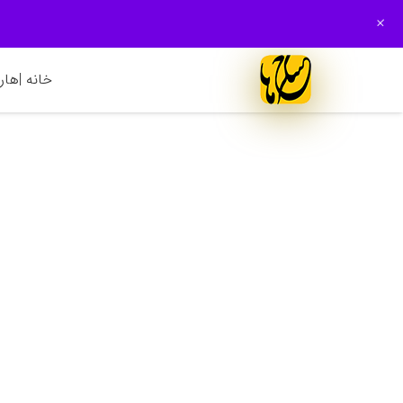
+
خانه |
هارم