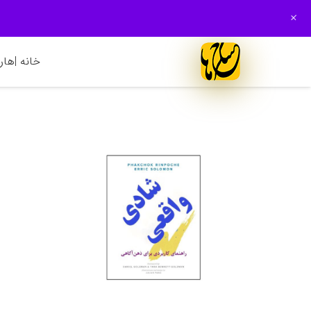
+
خانه |
هارم