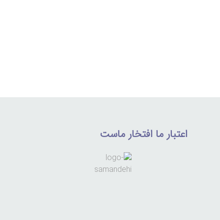
اعتبار ما افتخار ماست