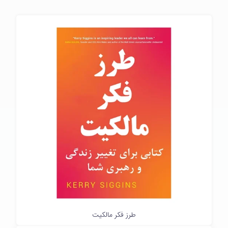
طرز فکر مالکیت