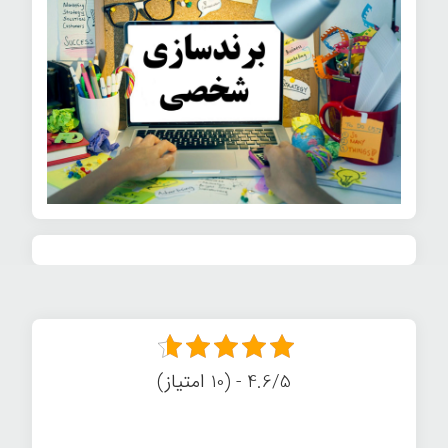
4.6/5 - (10 امتیاز)