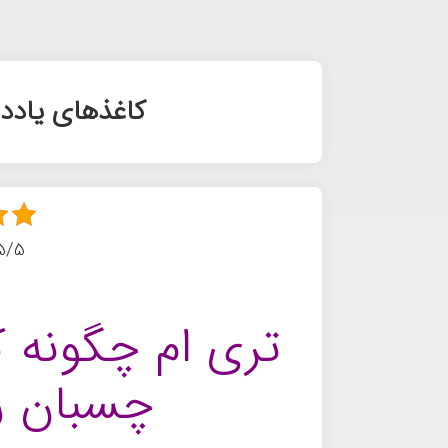
کاغذهای یادد
5/5 - (4 امتیا
تری‌ ام چگونه
چسبان را