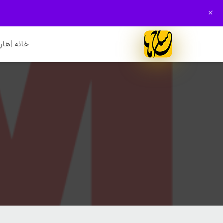
+
خانه |
هارم