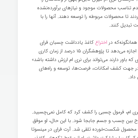
عدم تناسب محصولات موجود و نیازهای برآورده‌نشده
ند تا محصولات مربوطه را توسعه دهند. آنها را با
ت تبديل كنند.
همانگونه‌كه در
اختراع
کاغذ یادداشت چسبان فرای
اتفاق افتاد، قاعده «زمان اضافی»ست. نری ام اجازه می‌دهد تا پژوهشگران ۱۵ درصد از زمان کاری
که باور دارند می‌تواند برای نری ام ارزش داشته باشد»
ر جهت كشف امکانات، فرصت‌ها، توسعه و راه‌های
داد.
ری ام، فرمول چسبی را كشف كرد که کامل نمی‌چسبيد.
بین چسب و جسم جابجا شود. با این حال، او موفق
و محصول شکست‌خورده تلقی شد. آرت فرای در مینسوتا
وه کر کلیسا مشاركت داشت. او از سقوط تکه‌های کاغذی