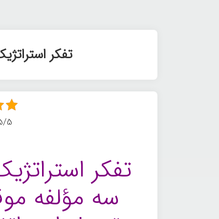
تفکر استراتژیک
5/5 - (9 امتیا
تفکر استراتژی
سه مؤلفه موق