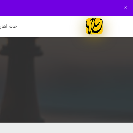
+
خانه |
هارم