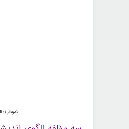
نمودار ۱: الگوی تفکر استراتژیک
سه مؤلفه الگوی اندیش