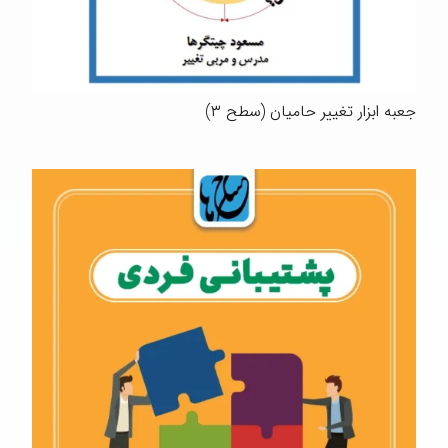
جعبه ابزار تغییر حامیان (سطح ۳)