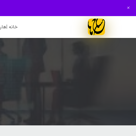
+
خانه |
هارم