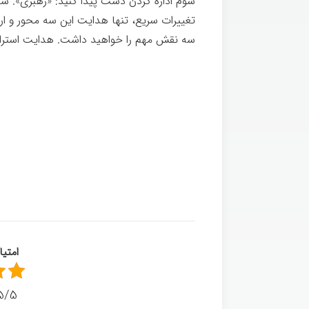
سوم اداره کردن دست پیدا کنید: «رهبری». شا
تغییرات سریع، تنها هدایت این سه محور و ارت
سه نقش مهم را خواهید داشت. هدایت استراتژی-ف
مدیریت یا رهبری
امتی
5/5 - (8 امتیا