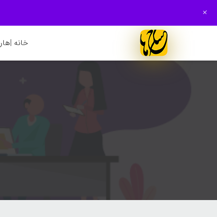
+
خانه |
هارم