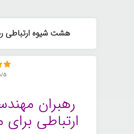
هشت شیوه ارتباطی ره
5/5 - (1 امت
رهبران مهندس
ارتباطی برای 