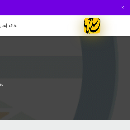
+
خانه |
هارم
خان