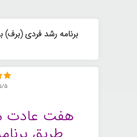
برنامه رشد فردی (برف) 
5/5 - (11 امتی
هفت عادت مرد
طریق برنام