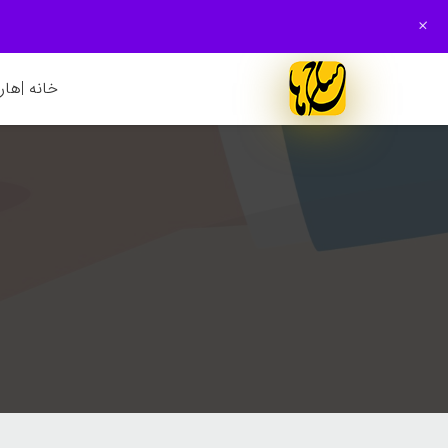
+
خانه |
هارم