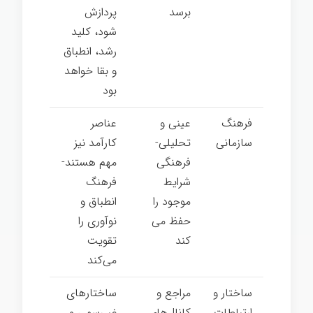
برسد
پردازش
شود، کلید
رشد، انطباق
و بقا خواهد
بود
فرهنگ
عینی و
عناصر
سازمانی
تحلیلی-
کارآمد نیز
فرهنگی
مهم هستند-
شرایط
فرهنگ
موجود را
انطباق و
حفظ می­‌
نوآوری را
کند
تقویت
می‌کند
ساختار و
مراجع و
ساختارهای
ارتباطات
کانال‌های
غیررسمی و