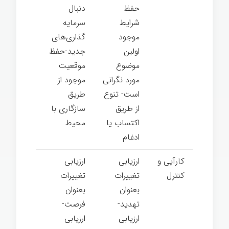
حفظ
دنبال
شرایط
سرمایه­‌
موجود
گذاری‌های
اولین
جدید-حفظ
موضوع
موقعیت
مورد نگرانی
موجود از
است- تنوع
طریق
از طریق
سازگاری با
اکتساب یا
محیط
ادغام
کارآیی و
ارزیابی
ارزیابی
کنترل
تغییرات
تغییرات
بعنوان
بعنوان
تهدید-
فرصت-
ارزیابی
ارزیابی