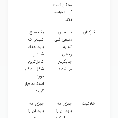
ممکن است
آن را فراهم
نکند
کارکنان
به عنوان
یک منبع
منبعی فنی
کلیدی که
که به
باید حفظ
راحتی
شده و با
جایگزین
کامل‌­ترین
می­‌شوند
شکل ممکن
مورد
استفاده قرار
گیرند
خلاقیت
چیزی که
چیزی که
باید آن را
باید آن را