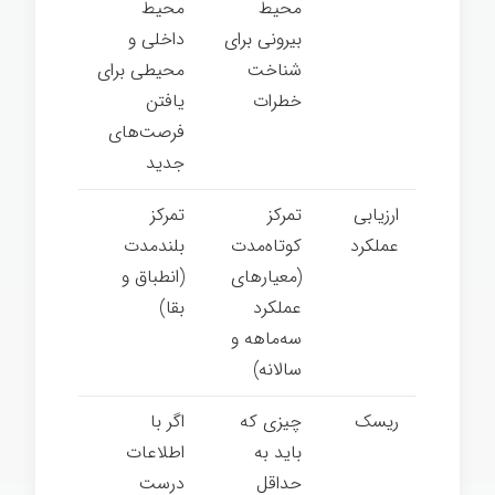
محیط
محیط
بیرونی برای
داخلی و
شناخت
محیطی برای
خطرات
یافتن
فرصت­‌های
جدید
ارزیابی
تمرکز
تمرکز
عملکرد
کوتاه‌مدت
بلندمدت
(معیارهای
(انطباق و
عملکرد
بقا)
سه‌ماهه و
سالانه)
ریسک
چیزی که
اگر با
باید به
اطلاعات
حداقل
درست