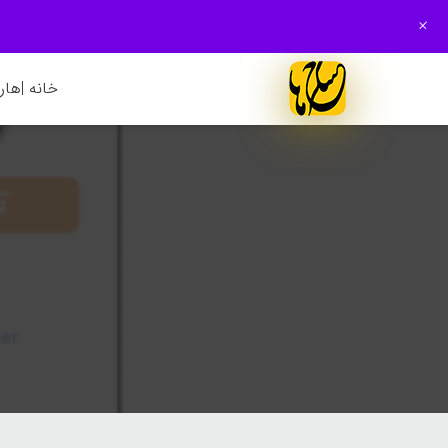
+
خانه |
هارم