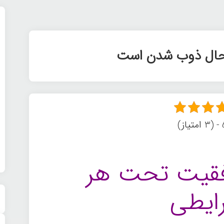
 حال ذوب شدن است
ز)
فقیت تحت هر
ایطی