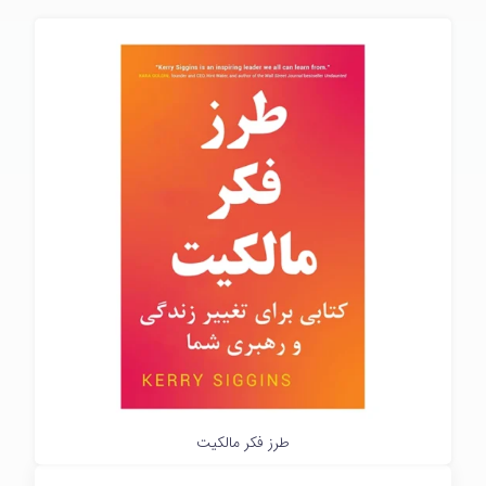
طرز فکر مالکیت