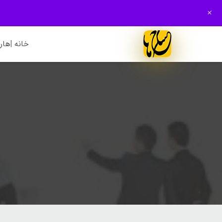
+
خانه |
هارم