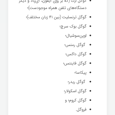
گوگل ارث
(که بر روی آی‎فون، آی‌پاد و دیگر
دستگاه‌های تلفن همراه موجودست)؛
گوگل ترنسلیت
(بین ۴۱ زبان مختلف)؛
گوگل بوک سرچ؛
اوپن‌سوشیال؛
گوگل رمنس؛
گوگل داکس؛
گوگل فایننس؛
پیکاسا؛
گوگل ریدر؛
گوگل اسکولار؛
گوگل کروم؛ و
فروگل.