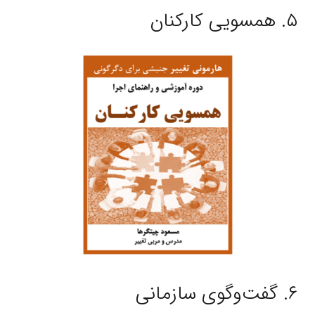
۵. همسویی کارکنان
۶. گفت‌وگوی سازمانی