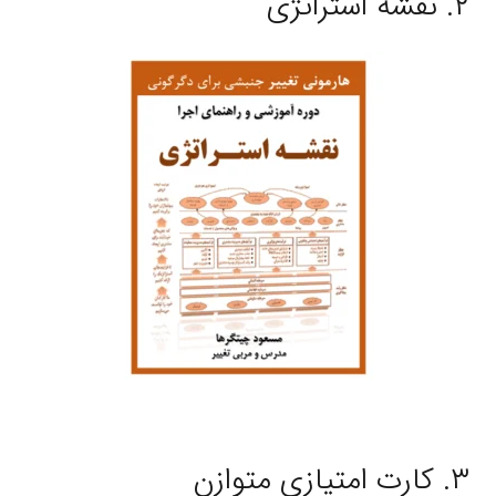
۲. نقشه استراتژی
۳. کارت امتیازی متوازن