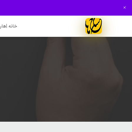
+
خانه |
هارم