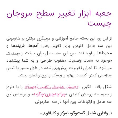
جعبه ابزار تغییر سطح مروجان
چیست
از این رو، این بسته جامع آموزشی و مربیگری مبتنی بر هارمونی
بین سه عامل کلیدی برای تغییر یعنی
آدم‌ها
،
فرایندها
و
محیط‌ها
و ارتباطات بین این سه عامل برای حرکت از
وضعیت
موجود
به سمت
وضعیت مطلوب
طراحی و به شما پیشنهاد
می‌شود. تا اجرای تغییرات پیش‌بینی‌شده در طول مسیر با تنش
سازمانی کمتر، کیفیت بهتر، و ریسک پایین‌تر‌ اتفاق بیفتد.
شکل بالا، الگوی
«جنبش هارمونی تغییر (جهت)»
را با طرح
زنجیره سه پرسش کلیدی «
چرا-چه‌چیزی-چگونه
» و براساس این
سه عامل و ارتباطات بین آنها در سه هارمونی
۱. رفتاری شامل گفت‌وگو، تمرکز و کارآفرینی،