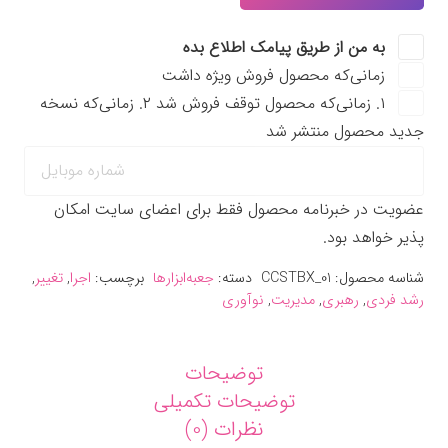
ابزار
به من از طریق پیامک اطلاع بده
تغییر
زمانی‌که محصول فروش ویژه داشت
مروجان
۱. زمانی‌که محصول توقف فروش شد ۲. زمانی‌که نسخه
(سطح
جدید محصول منتشر شد
۱)
عدد
عضویت در خبرنامه محصول فقط برای اعضای سایت امکان
پذیر خواهد بود.
شناسه محصول:
CCSTBX_01
دسته:
جعبه‌ابزارها
برچسب:
اجرا
,
تغییر
,
رشد فردی
,
رهبری
,
مدیریت
,
نوآوری
توضیحات
توضیحات تکمیلی
نظرات (0)